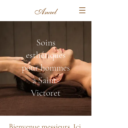
Anael
Beauté - Bien être
Soins
esthétiques
pour hommes
à Saint-
Victoret
Bienvenue messieurs. Ici,