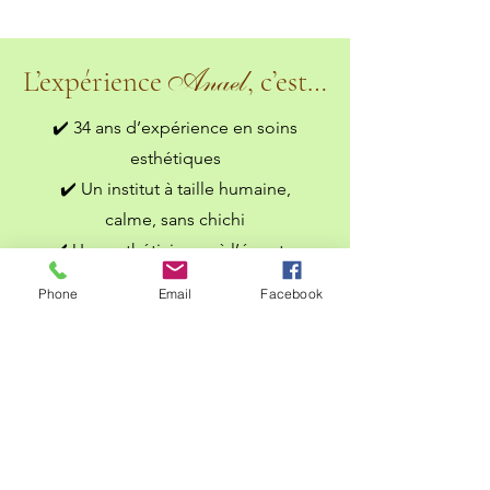
Anael
L’expérience
, c’est…
✔️ 34 ans d’expérience en soins
esthétiques
✔️ Un institut à taille humaine,
calme, sans chichi
✔️ Une esthéticienne à l’écoute,
sans jugement
Phone
Email
Facebook
✔️ Des soins pros, personnalisés,
efficaces
✔️ Une ambiance masculine-
friendly
✔️ Facile d’accès à Saint-Victoret
(avec parking)